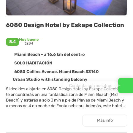
6080 Design Hotel by Eskape Collection
Muy bueno
8,4
3284
Miami Beach - a 16,6 km del centro
SOLO HABITACIÓN
6080 Collins Avenue, Miami Beach 33140
Urban Studio with standing balcony
Contacta con nosotros
Si decides alojarte en 6080 Design Hotel by Eskape Collection,
te encontrarás en una fantástica zona de Miami Beach (Mid
Beach) y estarás a solo 3 min a pie de Playas de Miami Beach y
a menos de 4 en coche de Fontainebleau. Además, este hotel se
encuentra a 5,7 km de Zona comercial de Collins Avenue y a
6,3 km de Miami Beach Convention Center.
Más info
Aprovecha las instalaciones recreativas, que incluyen una