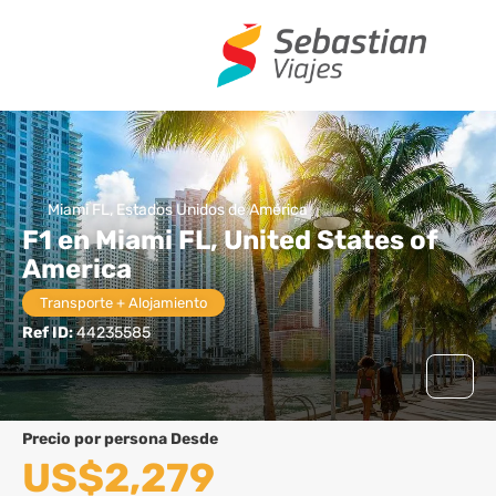
Miami FL, Estados Unidos de América
F1 en Miami FL, United States of
America
Transporte + Alojamiento
Ref ID:
44235585
precio por persona Desde
US$2,279