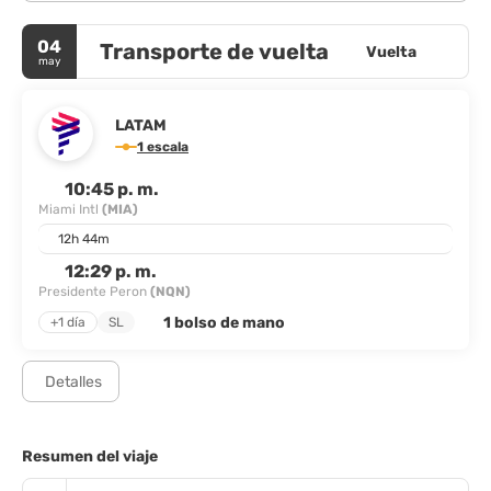
04
Transporte de vuelta
Vuelta
may
LATAM
1 escala
10:45 p. m.
Miami Intl
(MIA)
12h 44m
12:29 p. m.
Presidente Peron
(NQN)
1 bolso de mano
+1 día
SL
Detalles
Resumen del viaje