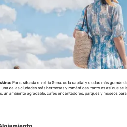
estino:
París, situada en el río Sena, es la capital y ciudad más grand
 una de las ciudades más hermosas y románticas, tanto es así que se la
 un ambiente agradable, cafés encantadores, parques y museos para sat
endo el río Sena, es Patrimonio de la Humanidad por la UNESCO.
s el hogar de algunos de los edificios antiguos más emblemáticos del m
 Palacio de Versalles, el Moulin Rouge o el Hotel des Invalides. Son infin
os del mundo del arte y la cultura, es obligatorio. París sigue siendo m
Alojamiento
os edificios modernos más impresionantes de la acutalidad, como La Dé