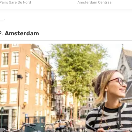
Paris Gare Du Nord
Amsterdam Centraal
s
2.
Amsterdam