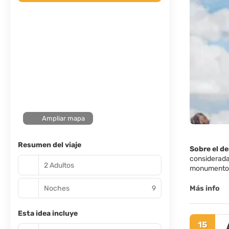
Ampliar mapa
Resumen del viaje
Sobre el d
considerada
2 Adultos
monumentos,
Luz, incluy
Noches
9
Más info
La ciudad e
Triomphe, el
Esta idea incluye
mejores muse
15
algunos de l