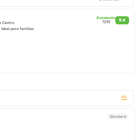
ante. Con su historia y patrimonio arquitectónico, París es la ciudad
Excelente
9,4
7210
de Centro
Ideal para familias
Standard