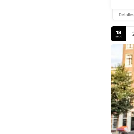
Detalle
18
sept