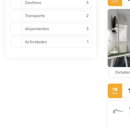
sept
Destinos
3
de France.
París es una
Transporte
2
Alojamientos
3
Actividades
1
Detalle
18
sept