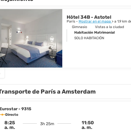
 ciudad de inmensa vitalidad y belleza y es un destino increíble y fascin
Hôtel 34B - Astotel
París -
Mostrar en el mapa
> a 1,9 km 
Gimnasio
Vistas a la ciudad
Habitación Matrimonial
SOLO HABITACIÓN
s
Transporte de París a Amsterdam
Eurostar - 9315
Directo
8:25
11:50
3h 25m
a. m.
a. m.