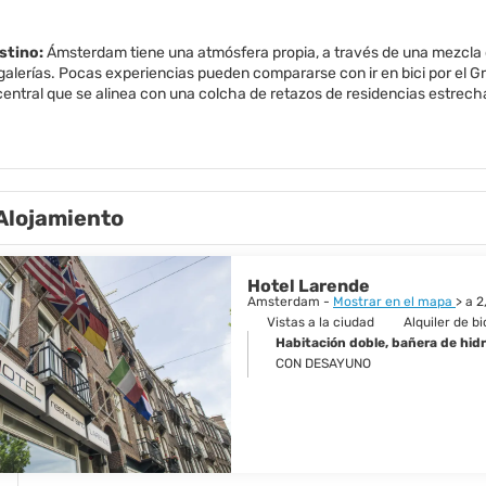
estino:
Ámsterdam tiene una atmósfera propia, a través de una mezcla de
alerías. Pocas experiencias pueden compararse con ir en bici por el Gr
central que se alinea con una colcha de retazos de residencias estrech
 motor habitualmente arruinan los paisajes urbanos de otras capitales e
. La ciudad es un universo alternativo donde el transporte no motoriza
tas habitualmente difieren de sus homólogos de dos ruedas. Ámsterdam
 arte, la música y la cultura, con un despliegue interminable de exposici
el arte como son los museos Rijks y Van Gogh, hay una proliferación d
Alojamiento
ca. El festival line-up es igualmente variado, dedicado a todo, desde el t
enombre se convierten en el escenario para una serie de conciertos de 
mpleaños del Rey. La ciudad se viste de naranja patriótico, los canales 
que todo el mundo vacía sus armarios e intentan vender sus trastos en 
Hotel Larende
Amsterdam -
Mostrar en el mapa
> a 
Vistas a la ciudad
Alquiler de bi
Habitación doble, bañera de hid
CON DESAYUNO