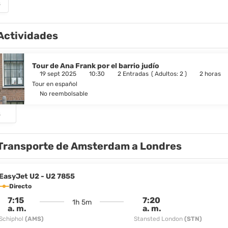
s
Actividades
Tour de Ana Frank por el barrio judío
19 sept 2025
10:30
2 Entradas
(
Adultos: 2
)
2 horas
Tour en español
No reembolsable
s
Transporte de Amsterdam a Londres
EasyJet U2 - U2 7855
Directo
7:15
7:20
1h 5m
a. m.
a. m.
Schiphol
(AMS)
Stansted London
(STN)