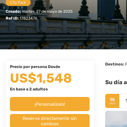
City Pack
Creado:
martes, 27 de mayo de 2025
Ref ID:
17823476
Destinos:
P
precio por persona Desde
US$1,548
Su día a
En base a 2 adultos
15
¡Personalízalo!
sept
Reserva directamente sin
cambios