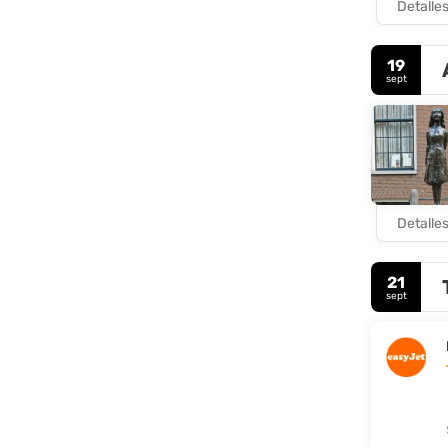
Detalle
19
sept
Detalle
21
sept