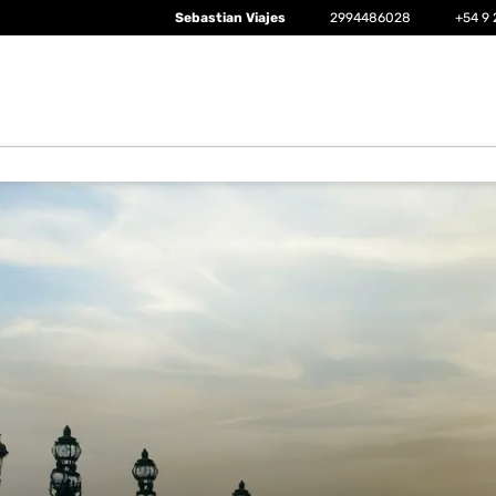
Sebastian Viajes
2994486028
+54 9 