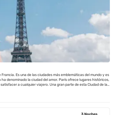
e de Francia. Es una de las ciudades más emblemáticas del mundo y es
 ha denominado la ciudad del amor. París ofrece lugares históricos,
isfacer a cualquier viajero. Una gran parte de esta Ciudad de la
undo, como Le Tour Eiffel, Notre Dame, Sacré Coeur, L´Arc de
itas las cosas para ver en esta ciudad, pero el Louvre, uno de los
uy influyente en los ámbitos del arte y diseño y es el hogar de
fense, el Centro Pompidou, el Instituto del Mundo Árabe o el Stade
3 Noches