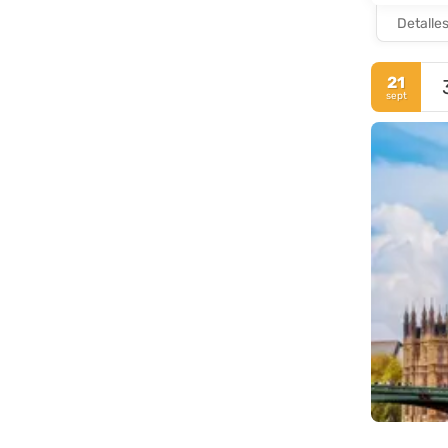
Detalle
21
sept