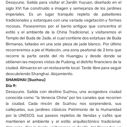
Desayuno. Salida para visitar el Jardín Yuyuan, diseñado en el
siglo XVI fue construido a imagen y semejanza de los jardines
imperiales. Es un lugar tranquilo repleto de pabellones
tradicionales y estanques con una variada vegetación y formas
rocosas. Pasearemos por el barrio antiguo que concentra el
estilo y el ambiente de la China Tradicional, y visitaremos el
Templo del Buda de Jade, el cual contiene dos estatuas de Buda
Birmanas, talladas en una sola pieza de jade blanco. Por último
recorreremos a pie el Malecón, una zona peatonal de 2 kms que
recorre la parte oeste del río Huangpu y desde donde se
obtienen las mejores vistas de Pudong, el distrito financiero de la
ciudad. Almuerzo en un restaurante local. Tarde libre para seguir
descubriendo Shanghai. Alojamiento.
SHANGHAI (Suzhou)
Día 9:
Desayuno. Salida con destino Suzhou, una acogedora ciudad
conocida como “la Venecia China” por los canales que recorren
la ciudad. Cada rincón de Suzhou nos sorprenderá, sus
callejuelas, sus jardines clásicos Patrimonio de la Humanidad
por la UNESCO, sus paseos repletos de tiendas y cafés que
mantienen el ambiente y el estilo arquitectónico tradicional.