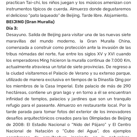
practican Tai-chi, los niños juegan y los músicos amenizan con
instrumentos típicos de cuerda. Almuerzo donde degustaremos
el delicioso “pato laqueado” de Beijing. Tarde libre. Alojamiento.
BEIJING (Gran Muralla)
Día 3:
Desayuno. Salida de Beijing para visitar una de las nuevas siete
maravillas del mundo moderno, la Gran Muralla China,
comenzada a construir como protección ante la invasión de las
tribus nómadas del norte, fue entre los siglos XV y XVI cuando
los emperadores Ming hicieron la muralla continua de 7.000 Km,
actualmente atraviesa un total de siete provincias. De regreso a
la ciudad visitaremos el Palacio de Verano y su extenso parque,
utilizado de manera exclusiva en tiempos de la Dinastía Qing por
los miembros de la Casa Imperial. Este palacio de más de 290
hectáreas, contiene un gran lago y en torno a él se encuentran
infinidad de templos, palacios y jardines que son un tranquilo
refugio para el paseante. Almuerzo en restaurante local. Por la
tarde parada para tomar fotos del exterior de los innovadores
desafíos arquitectónicos creados para las Olimpiadas de Beijing
de 2008: El Estadio Nacional o “Nido del Pájaro” y El Centro
Nacional de Natación o “Cubo del Agua”, dos ejemplos