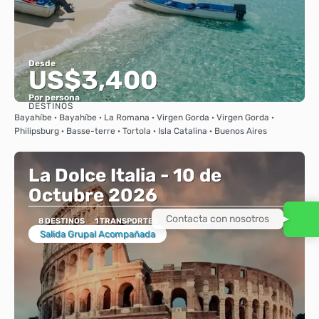
Desde
US$3,400
Por persona
DESTINOS
Ver
Bayahíbe · Bayahíbe · La Romana · Virgen Gorda · Virgen Gorda ·
Philipsburg · Basse-terre · Tortola · Isla Catalina · Buenos Aires
La Dolce Italia - 10 de
Octubre 2026
Contacta con nosotros
8 DESTINOS
1 TRANSPORTES
14 NOCHES
Salida Grupal Acompañada