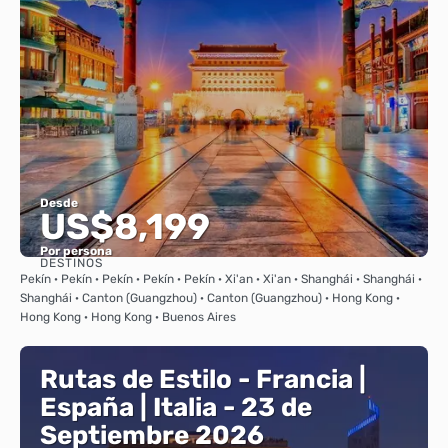
Desde
US$8,199
Por persona
DESTINOS
Ver
Pekín · Pekín · Pekín · Pekín · Pekín · Xi'an · Xi'an · Shanghái · Shanghái ·
Shanghái · Canton (Guangzhou) · Canton (Guangzhou) · Hong Kong ·
Hong Kong · Hong Kong · Buenos Aires
Rutas de Estilo - Francia |
España | Italia - 23 de
Septiembre 2026