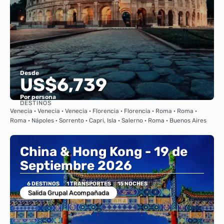
Desde
US$6,739
Por persona
DESTINOS
Ver
Venecia · Venecia · Venecia · Florencia · Florencia · Roma · Roma ·
Roma · Nápoles · Sorrento · Capri, Isla · Salerno · Roma · Buenos Aires
China & Hong Kong - 19 de
Septiembre 2026
6 DESTINOS
1 TRANSPORTES
15 NOCHES
Salida Grupal Acompañada