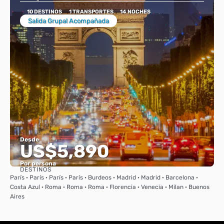
10 DESTINOS
1 TRANSPORTES
14 NOCHES
Salida Grupal Acompañada
Desde
US$5,890
Por persona
DESTINOS
Ver
París · París · París · París · Burdeos · Madrid · Madrid · Barcelona ·
Costa Azul · Roma · Roma · Roma · Florencia · Venecia · Milan · Buenos
Aires