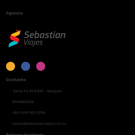
Agencia
Contacto
Santa Fe 64 8300 - Neuquen
2994486028
+54 9 299 451-5796
ventas@sebastianviajes.com.ar
Enlaces de interés